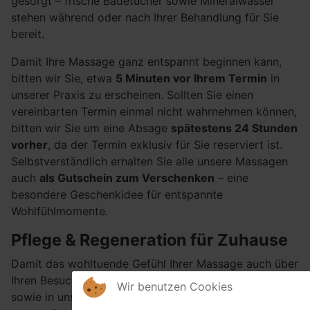
gesorgt – frische Badetücher sowie Mineralwasser
stehen während oder nach Ihrer Behandlung für Sie
bereit.
Damit Ihre Massage ganz entspannt beginnen kann,
bitten wir Sie, etwa
5 Minuten vor Ihrem Termin
in
unserer Praxis zu erscheinen. Sollten Sie einen
vereinbarten Termin einmal nicht wahrnehmen können,
bitten wir Sie um eine Absage
spätestens 24 Stunden
vorher
, da der Termin exklusiv für Sie reserviert ist.
Selbstverständlich erhalten Sie alle unsere Massagen
auch
als Gutschein zum Verschenken
– eine
besondere Geschenkidee für entspannte
Wohlfühlmomente.
Pflege & Regeneration für Zuhause
Damit das wohltuende Gefühl Ihrer Massage auch über
Ihren Besuch hinaus anhält, finden Sie in unserer Praxis
Wir benutzen Cookies
sowie in unserem Onlineshop eine sorgfältig