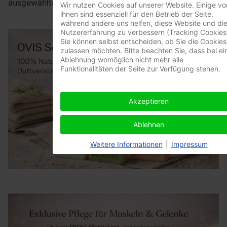
ausgewählte Kollektion hochwertiger Pflegeprodukte.
Wir nutzen Cookies auf unserer Website. Einige vo
ihnen sind essenziell für den Betrieb der Seite,
während andere uns helfen, diese Website und di
Nutzererfahrung zu verbessern (Tracking Cookies
Sie können selbst entscheiden, ob Sie die Cookies
zulassen möchten. Bitte beachten Sie, dass bei ei
Ablehnung womöglich nicht mehr alle
Funktionalitäten der Seite zur Verfügung stehen.
Akzeptieren
Ablehnen
Weitere Informationen
|
Impressum