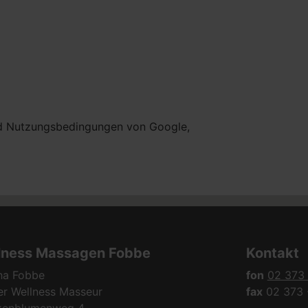
nd Nutzungsbedingungen von Google,
lness Massagen Fobbe
Kontakt
ha Fobbe
fon
02 373 
er Wellness Masseur
fax
02 373 